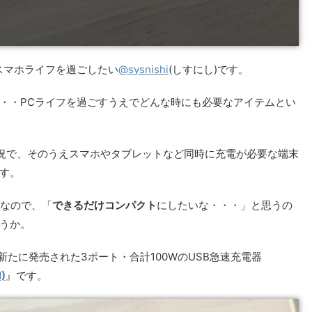
スマホライフを過ごしたい
@sysnishi
(しすにし)です。
・・PCライフを過ごすうえでどんな時にも必要なアイテムとい
状況で、そのうえスマホやタブレットなど同時に充電が必要な端末
す。
器なので、「
できるだけコンパクト
にしたいな・・・」と思うの
うか。
新たに発売された3ポート・合計100WのUSB急速充電器
N)
』です。