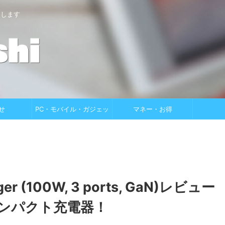
けします
せ
PC・モバイル・ガジェッ
マネー・お得
ト
rger (100W, 3 ports, GaN)レビュー
コンパクト充電器！