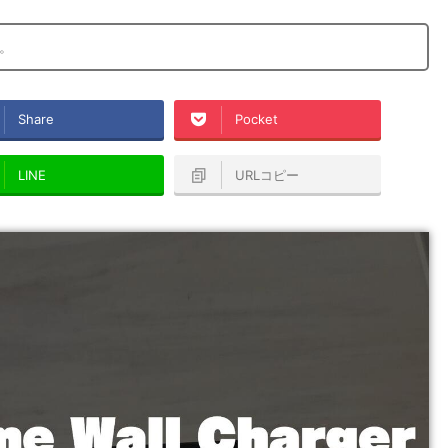
。
Share
Pocket
LINE
URLコピー