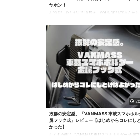
ヤホン！
AIR3 DELUXE HSに引き続き、SOUNDPEATSさんから
Capsule3 Proをご提供いただきました！
https://www.sysnishi.net/soundpeats-air3-deluxe-hs
Capsule3 Proは2022/12/26に発売したばかりのSOUN
の新作イヤホンです。 ハイレゾ対応イヤホンでノイ
セリング・外音取込にも対応したハイスペックモデル
います。 これまではSOUNDPEATS Sonicを気に入
ろって使っ ...
20
抜群の安定感。「VANMASS 車載スマホホル
属フック式」レビュー【はじめからコレにし
かった】
おすすめ商品『VANMASS 車載スマホホルダー 金属