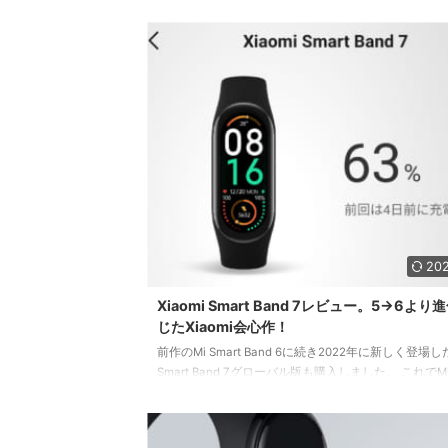
式』を紹介！エアコン吹出口にツメでガッチリ固定す
使っている途中に外れる心配なしです。今回買い替え
ましたが、はっきり言ってはじめっからこれにしとけ
たです。
202
Xiaomi Smart Band 7レビュー。5→6より
じたXiaomi会心作！
前作のMi Smart Band 6に続き2022年に新しく登場した
Smart Band 7グローバル版も購入しました。 これでMi 
から5世代連続購入です。個人的な印象としては5→6
今回の6→7の方が大きく進化しているなと感じていま
んなわけで今回はXiaomiの2022年最新スマートバン