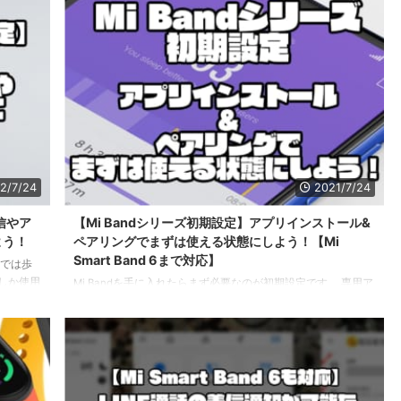
てきたときに「買い」かどうか判断しやすくなります。 今回
2425 ...
は、バッテリー持ち、機能性、安さに焦点をあてたヘッドホン
「Super EQ S1」のご紹介です。 Super EQ S1は低価格であり
ながらANC(アクティブノイズキャンセリング)を搭載し、
Bluetoothだけでなくイヤホンケ ...
2/7/24
2021/7/24
着信やア
【Mi Bandシリーズ初期設定】アプリインストール&
よう！
ペアリングでまずは使える状態にしよう！【Mi
Smart Band 6まで対応】
だけでは歩
しか使用
Mi Bandを手に入れたらまず必要なのが初期設定です。 専用ア
な通知を受
プリ「Mi Fit」をインストールしてMi Bandとペアリングしま
状態で運
す。 Mi Fit利用のためのアカウント登録の手順も記載している
ちら
のでこのページを読めばMi Bandシリーズを利用開始できます
ndシリーズ
よ！ Mi Band (Mi Smart Band) 3、4、5、6が対象です。 この
の通知設定
ページはこんな方におすすめ Mi Bandシリーズを買ったばかり
まずは使えるようにしたい！ 設定まとめページはこちら