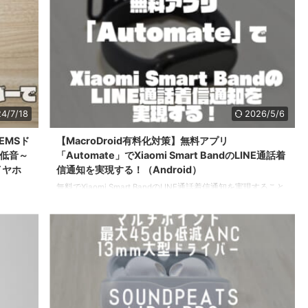
4/7/18
2026/5/6
MEMSド
【MacroDroid有料化対策】無料アプリ
中低音～
「Automate」でXiaomi Smart BandのLINE通話着
イヤホ
信通知を実現する！（Android）
無料でXiaomi Smart BandのLINE通話着信通知を実現すること
が可能な最強アプリ「Automate」を設定方法も含めてご紹
介・ご説明します！
ャンイヤホ
MacroDroidが実質有料化しましたがこのアプリなら無料の範
使用して
囲で使えるので余計な費用がかかりません。
O」です。
こちらも
pro-
イヤホンを