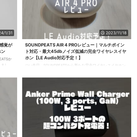
4/1/31
2023/11/18
る感覚が
SOUNDPEATS AIR 4 PROレビュー｜マルチポイン
ホン
ト対応・最大45dbノイズ低減の完全ワイヤレスイヤ
ホン【LE Audio対応予定！】
ATSか
介しまし
つい先日、SOUNDPEATSから新たな完全ワイヤレスイヤホン
観点で非
『SOUNDPEATS AIR4 PRO』が発売されました。 これまで同
3040
社のCapsule3 Proを使っていましたが先行予約クーポンで結構
」の時か
お求めやすい値段になっていたのと新製品のほうが自分にとっ
から今回
てこのAIR4 PROのほうが使い勝手がよさそうだなと思い購入
きたいと
してみました。 というわけで今回はSOUNDPEATSから新たに
ヤホンを
発売された『SOUNDPEATS AIR4 PRO』をレビューしていきた
いと思います！ SOUNDPEATS AIR4 PRO ...