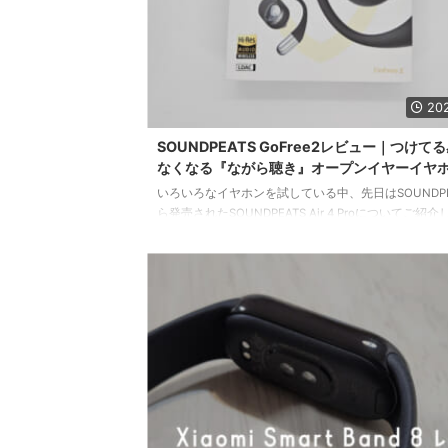
202
SOUNDPEATS GoFree2レビュー｜つけて
なくなる『ながら聴き』オープンイヤーイヤ
いろいろなイヤホンを試している中、先日はSOUNDPE
ら発売されたSOUNDPEATS Air 4 Proについてご紹
た。 SOUNDPEATSのイヤホンはこれまでにコスパの
常に注目していて、当時早いうちからQualcommのQCC
というチップを搭載した機種「SOUNDPEATS Sonic
らお世話になっています。 そんなSOUNDPEATSさん
は商品サンプルをいただきましたのでレビューしてい
思います！ コスパがいい商品は状況に応じて別のイ
使 ...