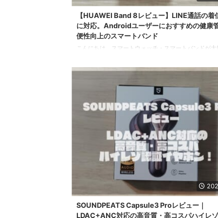
【HUAWEI Band 8レビュー】LINE通話の
に対応。Androidユーザーにおすすめの健康
便性向上のスマートバンド
こんにちは。スマートウォッチ・スマートバンドが大
すにし(@sysnishi)です。 最近はSuicaを使うためにFitb
Charge 5を使ってたんですが、肝心のSuicaも反応
作性も快適とは言えずストレスに・・・。 スマホはGal
S23に変えおサイフケータイにも対応したので再度決
スマートバンド機能だけに絞って探してみました。 
HUAWEI Band 8が発売するところだったのでXiaomi Sm
Bandシリーズとの比較もできるかな、ということで予約 
202
SOUNDPEATS Capsule3 Proレビュー｜
LDAC+ANC対応の高音質・高コスパハイレ