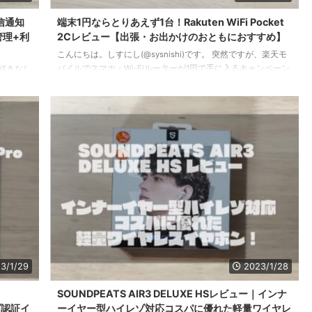
着信通知
端末1円ならとりあえず1台！Rakuten WiFi Pocket
管理+利
2Cレビュー【出張・お出かけのおともにおすすめ】
こんにちは。しすにし(@sysnishi)です。 突然ですが、楽天モ
バイルでスマホ・Wi-Fiルーターが1円で手に入るキャンペーン
好きなし
をやっているのをご存知ですか？ ボクもこの機を逃さず早速
it
入手しました。 Rakuten WiFi Pocket 2C 裏面には楽天おなじ
が悪く、操
みのパンダ Wi-Fiルーター「Rakuten WiFi Pocket 2C」とスマ
axy
ホ「Rakuten Hand 5G」がキャンペーンの対象で、Rakuten
済以外の
UN-LIMIT VIIのプランと一緒に申し込むと端末代金が1円にな
ちょうど
るというものにな ...
art
...
3/1/29
2023/1/28
SOUNDPEATS AIR3 DELUXE HSレビュー｜インナ
ゾ認証イ
ーイヤー型ハイレゾ対応コスパに優れた軽量ワイヤレ