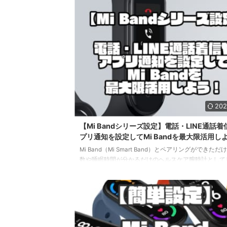
「Xiaomi Smart Band 7」をレビューしていきます。
https://twitter.com/swang169/status/15438548147106
202
【Mi Bandシリーズ設定】電話・LINE通話
プリ通知を設定してMi Bandを最大限活用し
Mi Band（Mi Smart Band）とペアリングができた
数や睡眠時間が分かるだけのヘルスケア腕時計として
できずちょっともったいないです。 Mi Bandで必要
信できるようになると、スマホをサイレントマナーの
用できるようになりますよ。 設定まとめページはこ
https://www.sysnishi.net/mi-band-3-setup Mi Ba
の通知設定画面はここ！ Mi Band(Mi Smart Band)
はMi Fitから行いま ...