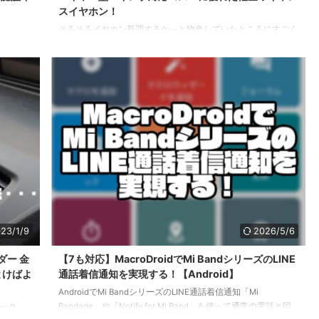
スイヤホン！
そろそろイヤホン新調するか～と物色していたところにすごく
いいタイミングでSOUNDPEATSさんからお声がけいただきま
-review
して、AIR3 DELUXE HSを入手しました。 インナーイヤー型で
DPEATS
世界初（2022/8/末時点）「Hi-Res Wireless」認定を受けた唯
ズキャン
一無二のイヤホンです。 LDACコーデックに対応し、高音質で
となって
コスパに優れた軽量ワイヤレスイヤホンを早速レビューしてい
って夫婦そ
きたいと思います！ 本記事ではメーカー様から提供いただい
た製品をレビューしています。 AIR3 DELUXE HSの外観・デザ
イ ...
23/1/9
2026/5/6
ダー 金
【7も対応】MacroDroidでMi BandシリーズのLINE
とけばよ
通話着信通知を実現する！【Android】
AndroidでMi BandシリーズのLINE通話着信通知「Mi
Bandage」や「Notify for Mi Band」を使って通常の電話と同
フック