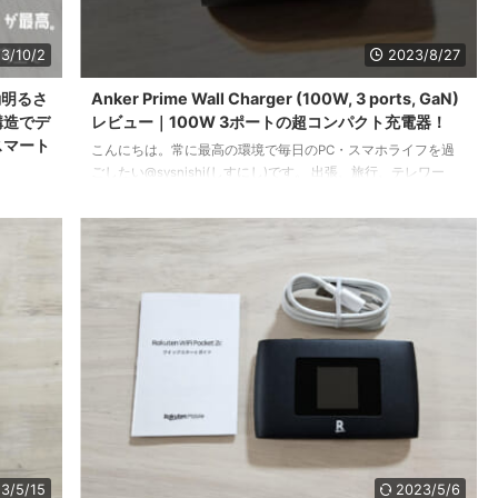
3/10/2
2023/8/27
自動明るさ
Anker Prime Wall Charger (100W, 3 ports, GaN)
構造でデ
レビュー｜100W 3ポートの超コンパクト充電器！
スマート
こんにちは。常に最高の環境で毎日のPC・スマホライフを過
ごしたい@sysnishi(しすにし)です。 出張、旅行、テレワー
ク、フリーアドレス・・・PCライフを過ごすうえでどんな時
し)で
にも必要なアイテムといえばUSB充電器。 PCもUSB-C充電が
 Bandと
主流となってきている状況で、そのうえスマホやタブレットな
とてもい
ど同時に充電が必要な端末が複数ある方も多くなってきている
発売です。
と思います。 今や持ち運び必須アイテムであるUSB充電器な
うために
ので、「できるだけコンパクトにしたいな・・・」と思うのは
の登場を
きっとボクだけではないのではないでしょうか ...
ようです
 という
3/5/15
2023/5/6