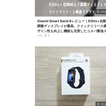
202
Xiaomi Smart Band 8レビュー｜60Hz+
調整ディスプレイが最高。クイックリリース
ザイン性も向上し機能も充実したコスパ最強
バンド！
こんにちは。スマートバンド大好き@sysnishi(しすに
す。 Xiaomi Smart Bandシリーズを3の時代（当時はMi
呼ばれてましたね）から追い続けているボクのもとに
いニュースが届きました。Xiaomi Smart Band 8の
中国版は2023/4に発表されていましたが、日本で使
は設定方法に少しだけ工夫が必要なためグローバル版
待っていたのですがUK版も日本と同日9/27に発売の
ので日本版と同じタイミングになったと思われます。
...
202