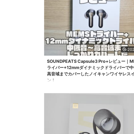
202
SOUNDPEATS Capsule3 Pro+レビュー｜
ライバー+12mmダイナミックドライバーで
高音域までカバーしたノイキャンワイヤレス
ン！
こんにちは。ワイヤレスイヤホン大好き、しすにし
(@sysnishi)です。 普段は通勤時や家の中でノイキ
ンをつけながら日々を過ごしています。 今メインで
いるのはSOUNDPEATSの「SOUNDPEATS AIR 4 PR
以前レビュー記事を書いておりますので気になる方は
どうぞ。 https://www.sysnishi.net/soundpeats-air-4-
review これまでご縁がありSOUNDPEATSの色々な
紹介したボクですが、今回また新 ...