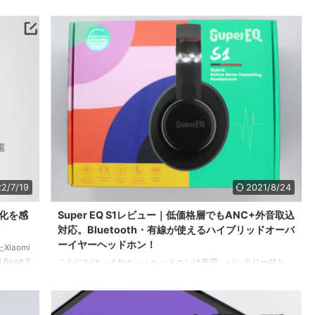
じように通知させる方法をご紹介してきました。 Mi Bandage
ることで
はMi Smart Band 5まで、Notify for Mi BandはMi Smart Band 6
で購入し
までをサポートしており、現状Xiaomi Smart Band 7はサポー
ばよかっ
トされていません。 Mi Bandageは2020年11月で更新がストッ
プしてしまっているので頼みの綱はNotify ...
2/7/19
2021/8/24
進化を感
Super EQ S1レビュー｜低価格層でもANC+外音取込
対応。Bluetooth・有線が使えるハイブリッドオーバ
ーイヤーヘッドホン！
Xiaomi
Band 3
こんにちは。イヤホン・ヘッドホンは音質、バッテリー持ち、
に比べて
機能性、安さを総合的に考えて購入を検討するしすにしです。
す。 そ
自分にとってどれが一番妥協できるかやどこにいちばんこだわ
ド
っているか整理しておくと、新しいイヤホン・ヘッドホンが出