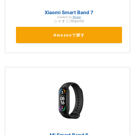
Xiaomi Smart Band 7
created by
Rinker
シャオミ(Xiaomi)
Amazonで探す
Mi Smart Band 6