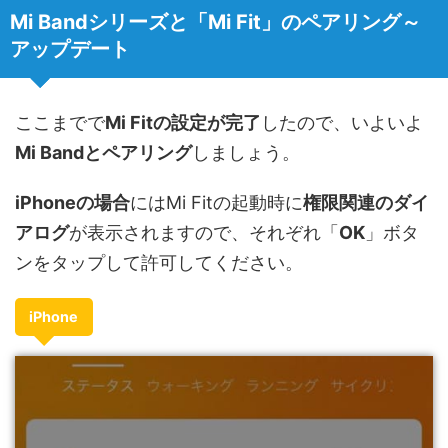
Mi Bandシリーズと「Mi Fit」のペアリング～
アップデート
ここまでで
Mi Fitの設定が完了
したので、いよいよ
Mi Bandとペアリング
しましょう。
iPhoneの場合
にはMi Fitの起動時に
権限関連のダイ
アログ
が表示されますので、それぞれ「
OK
」ボタ
ンをタップして許可してください。
iPhone