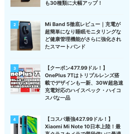
も30種類に大幅アップ！
Mi Band 5徹底レビュー｜充電が
2
超簡単になり睡眠モニタリングな
ど健康管理機能がさらに強化され
たスマートバンド
【クーポン477.99ドル！】
3
OnePlus 7Tはトリプルレンズ搭
載でデザインも一新、30W超急速
充電対応のハイスペック・ハイコ
スパな一品
【コスパ最強427.99ドル！】
4
Xiaomi Mi Note 10日本上陸！最