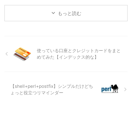
めてなんだかわけが分からなくな
池田泉州銀行をメインバンクとし
です。 普段 ...
ってきた方もいらっしゃるかもし
ている方がどれほどいるかわかり
もっと読む
れません。インデックス的なもの
ませんが、私が考える、ATM時
として、私が使っている各種口
間外手数料を0円にする最も効率
座、クレジットカードについてま
のよい方法をここに記したいと思
とめてみたいと思います。
います。
使っている口座とクレジットカードをまと
めてみた【インデックス的な】
【shell+perl+postfix】シンプルだけどち
ょっと役立つリマインダー