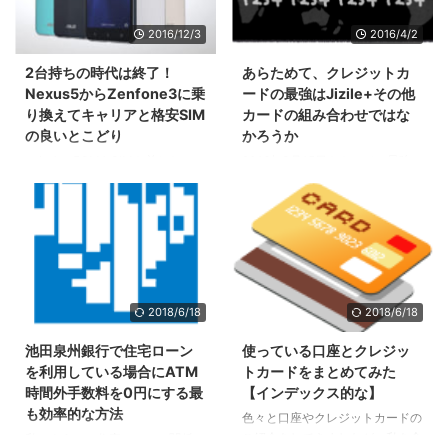
ンペーンがあります。 しかも、
があります。 昨年はDeNAの自転
同じ保険会社で継続するより別の
車の責任保険を契約していました
2016/12/3
2016/4/2
ところで新規契約する方が安かっ
が、ポケット保険に魅力を感じ、
たりするんです。 今回は、自動
今年はこの保険に乗り換えること
2台持ちの時代は終了！
あらためて、クレジットカ
車保険の更新の時に使える2つの
にしました。 今回はこの保険を
Nexus5からZenfone3に乗
ードの最強はJizile+その他
お得なテクニックを、自分の実例
選ぶ決め手となった3つのオスス
り換えてキャリアと格安SIM
カードの組み合わせではな
を交えながらご紹介します。 お
メポイントをご紹介します。 個
の良いとこどり
かろうか
得なテクニック2本柱 それでは早
人賠償責任保険とは？ 個人賠償
これまでFOMA SIMを差した
2016年3月15日をもって、最強の
速、自動車保険の更新の際に使え
責任保険とは、日常生活における
Galaxy Nexusと、格安SIMを差
還元率2%を誇るカード、『リク
るお得なテクニックを紹介しま
偶然な事故で、他人にケガをさせ
したNexus5の2台持ちで頑張って
ルートカードプラス』の新規申込
す。 ...
てしまったり、他人の物を壊 ...
きましたが、変革の年2016年
受付が停止されました。 参
に、ついに1台持ちで自分が納得
考:http://recruit-
できる形で運用できる、夢のよう
card.jp/info/20160304/info02/
な端末が出現しました。 1台持ち
また、nanacoチャージに対する
でも安く、なおかつ携帯（キャリ
ポイント付与が2016年9月16日を
2018/6/18
2018/6/18
ア）メールアドレスも残して運用
もってなくなります。 参
したい方は必見です。 Zenfone3
考:http://recruit-
池田泉州銀行で住宅ローン
使っている口座とクレジッ
Zenfone3は、2016年7月12日に
card.jp/info/20160304/info01/
を利用している場合にATM
トカードをまとめてみた
台湾で発売され、日本での発売も
リクルートカードプラスを使用中
時間外手数料を0円にする最
【インデックス的な】
まだかまだかと心待ちにし続け、
の方はともかく、未使用の方が改
も効率的な方法
色々と口座やクレジットカードの
10月7日にやっとのことで発売と
めて検討する場合には、他のクレ
ご紹介をしてきましたが、私を含
私のように、住宅ローンの関係で
なった、ASUSのスマートフォン
ジットカードを検 ...