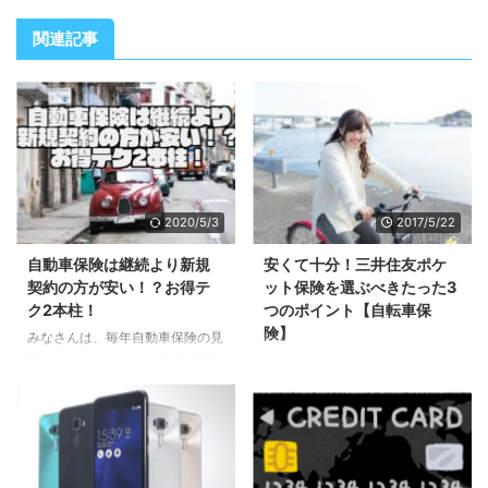
関連記事
2020/5/3
2017/5/22
自動車保険は継続より新規
安くて十分！三井住友ポケ
契約の方が安い！？お得テ
ット保険を選ぶべきたった3
ク2本柱！
つのポイント【自転車保
険】
みなさんは、毎年自動車保険の見
直しをしていますか？ 自動車保
自転車保険の義務化が進む昨今で
険の満期が近づいてきたからなん
すが、いざ加入するとなると、ど
となくそのまま更新してい
こにすればいいか迷ってしまいま
る・・・なんてことはありません
すよね。 そんな自転車保険の中
か？ 自動車保険は、見積をする
に、安くて十分な保障を得られる
だけでプレゼントをもらえるキャ
保険「ポケット保険」という保険