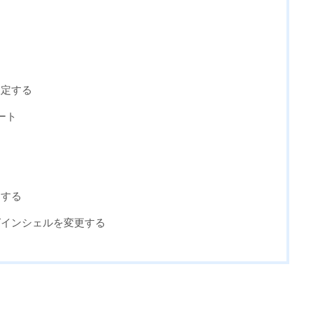
限定する
ート
にする
グインシェルを変更する