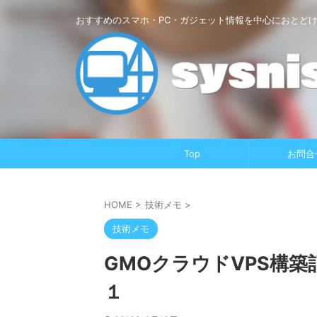
おすすめのスマホ・PC・ガジェット情報を中心におとど
Top
お問合
HOME
>
技術メモ
>
技術メモ
GMOクラウドVPS構
１