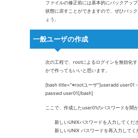
ファイルの修正前には基本的にバックアップ
状態に戻すことができますので、ぜひバック
ょう。
一般ユーザの作成
次の工程で、rootによるログインを無効
かで作ってもいいと思います。
[bash title="※rootユーザ"]useradd user01 
passwd user01[/bash]
ここで、作成したuser01のパスワードを
新しいUNIXパスワードを入力してくださ
新しいUNIX パスワードを再入力してく