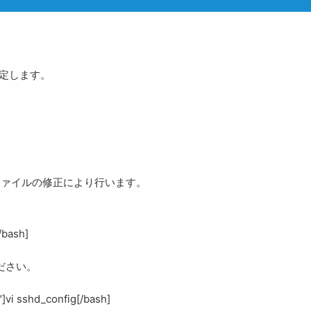
設定します。
nfigファイルの修正により行います。
/bash]
ださい。
i sshd_config[/bash]