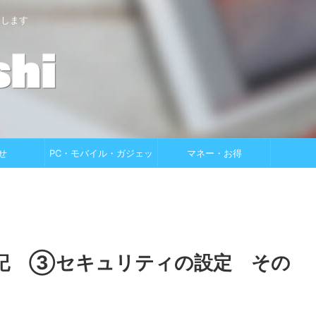
けします
せ
PC・モバイル・ガジェッ
マネー・お得
ト
築記 ③セキュリティの設定 その