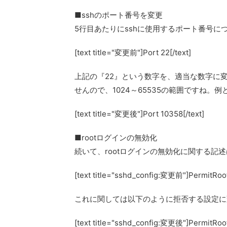
■sshのポート番号を変更
5行目あたりにsshに使用するポート番号に
[text title="変更前"]Port 22[/text]
上記の『22』という数字を、適当な数字に変
せんので、1024～65535の範囲ですね。
[text title="変更後"]Port 10358[/text]
■rootログインの無効化
続いて、rootログインの無効化に関する記
[text title="sshd_config:変更前"]PermitRoot
これに関しては以下のように拒否する設定に
[text title="sshd_config:変更後"]PermitRoot