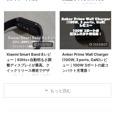
https://www.sysnishi.net/sound
【LE Audio対応予定！】
いろいろなイヤホンを試している
peats-air-4-pro-review これま
中、先日はSOUNDPEATSから発
つい先日、SOUNDPEATSから新
でご縁がありSOUNDPEATSの
売されたSOUNDPEATS Air 4 Pro
たな完全ワイヤレスイヤホン
色々なイヤホンを紹介したボクで
についてご紹介しました。
『SOUNDPEATS AIR4 PRO』が
すが、今回また新 ...
SOUNDPEATSのイヤホンはこれ
発売されました。 これまで同社
までにコスパの観点で非常に注目
のCapsule3 Proを使っていまし
していて、当時早いうちから
たが先行予約クーポンで結構お求
QualcommのQCC3040というチ
めやすい値段になっていたのと新
2023/10/2
2023/8/27
ップを搭載した機種
製品のほうが自分にとってこの
「SOUNDPEATS Sonic」の時か
AIR4 PROのほうが使い勝手がよ
Xiaomi Smart Band 8レビ
Anker Prime Wall Charger
らお世話になっています。 そん
さそうだなと思い購入してみまし
ュー｜60Hz+自動明るさ調
(100W, 3 ports, GaN)レビ
なSOUNDPEATSさんから今回は
た。 というわけで今回は
整ディスプレイが最高。ク
ュー｜100W 3ポートの超コ
商品サンプルをいただきましたの
SOUNDPEATSから新たに発売さ
イックリリース構造でデザ
ンパクト充電器！
でレビューしていきたいと思いま
れた『SOUNDPEATS AIR4
イン性も向上し機能も充実
こんにちは。常に最高の環境で毎
す！ コスパがいい商品は状況に
PRO』をレビューしていきたいと
したコスパ最強スマートバ
日のPC・スマホライフを過ごし
応じて別のイヤホンを使 ...
思います！ SOUNDPEATS AIR4
ンド！
たい@sysnishi(しすにし)です。
PRO ...
もっと読む
出張、旅行、テレワーク、フリー
こんにちは。スマートバンド大好
アドレス・・・PCライフを過ご
き@sysnishi(しすにし)です。
すうえでどんな時にも必要なアイ
Xiaomi Smart Bandシリーズを3
テムといえばUSB充電器。 PCも
の時代（当時はMi Bandと呼ばれ
USB-C充電が主流となってきて
てましたね）から追い続けている