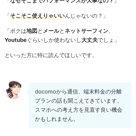
「
なぜそこまでパフォーマンスが大事なの？
」
「
そこそこ使えりゃいい
んじゃないの？」
「ボクは
地図
と
メール
と
ネットサーフィン
、
Youtube
ぐらいしか使わないし
大丈夫
でしょ」
といった方に特に読んでほしいです。
docomoから通信、端末料金の分離
プランの話も聞こえてきています。
スマホへの考え方を見直す良い機会
かもしれません。