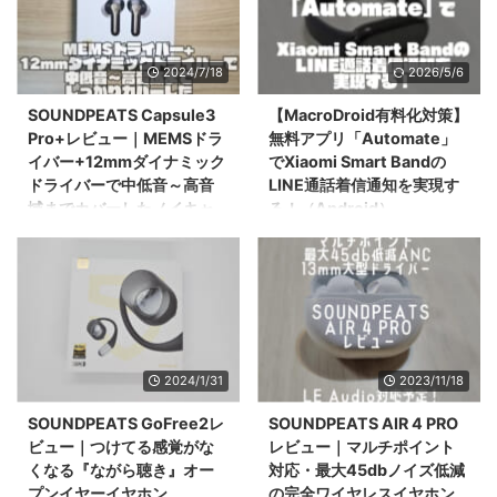
2024/7/18
2026/5/6
SOUNDPEATS Capsule3
【MacroDroid有料化対策】
Pro+レビュー｜MEMSドラ
無料アプリ「Automate」
イバー+12mmダイナミック
でXiaomi Smart Bandの
ドライバーで中低音～高音
LINE通話着信通知を実現す
域までカバーしたノイキャ
る！（Android）
ンワイヤレスイヤホン！
無料でXiaomi Smart BandのLINE
通話着信通知を実現することが可
こんにちは。ワイヤレスイヤホン
能な最強アプリ「Automate」を
大好き、しすにし(@sysnishi)で
設定方法も含めてご紹介・ご説明
す。 普段は通勤時や家の中でノ
します！
イキャンイヤホンをつけながら
MacroDroidが実質有料化しまし
日々を過ごしています。 今メイ
たがこのアプリなら無料の範囲で
ンで使用しているのは
2024/1/31
2023/11/18
使えるので余計な費用がかかりま
SOUNDPEATSの
せん。
「SOUNDPEATS AIR 4 PRO」で
SOUNDPEATS GoFree2レ
SOUNDPEATS AIR 4 PRO
す。 以前レビュー記事を書いて
ビュー｜つけてる感覚がな
レビュー｜マルチポイント
おりますので気になる方はこちら
くなる『ながら聴き』オー
対応・最大45dbノイズ低減
もどうぞ。
プンイヤーイヤホン
の完全ワイヤレスイヤホン