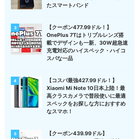
たスマートバンド
【クーポン477.99ドル！】
3
OnePlus 7Tはトリプルレンズ搭
載でデザインも一新、30W超急速
充電対応のハイスペック・ハイコ
スパな一品
【コスパ最強427.99ドル！】
4
Xiaomi Mi Note 10日本上陸！最
高クラスカメラで普段使いに最適
スペックをお探しな方におすすめ
なスマホ！
【クーポン439.99ドル】
5