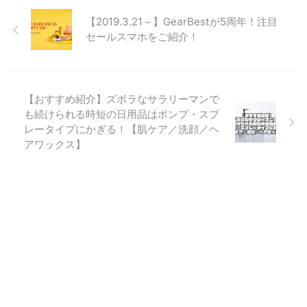
いる状況で、そのうえスマホやタ
ボクのもとにとてもいいニュース
【2019.3.21～】GearBestが5周年！注目
ブレットなど同時に充電が必要な
が届きました。Xiaomi Smart
端末が複数ある方も多くなってき
セールスマホをご紹介！
Band 8の発売です。 中国版は
ていると思います。 今や持ち運
2023/4に発表されていました
び必須アイテムであるUSB充電器
が、日本で使うためには設定方法
なので、「できるだけコンパクト
に少しだけ工夫が必要なためグロ
にしたいな・・・」と思うのはき
ーバル版の登場を待っていたので
【おすすめ紹介】ズボラなサラリーマンで
っとボクだけではないのではない
すがUK版も日本と同日9/27に発
も続けられる時短の日用品はポンプ・スプ
でしょうか ...
売のようですので日本版と同じタ
レータイプにかぎる！【肌ケア／洗顔／ヘ
イミングになったと思われます。
アワックス】
という ...