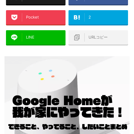
Pocket
2
LINE
URLコピー