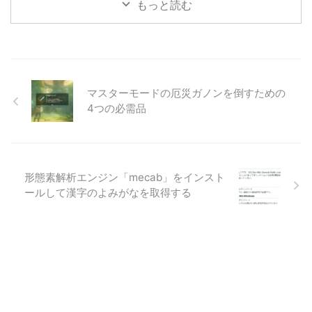
もっと読む
出張、旅行、テレワーク、フリー
こんにちは。スマートバンド大好
アドレス・・・PCライフを過ご
き@sysnishi(しすにし)です。
すうえでどんな時にも必要なアイ
Xiaomi Smart Bandシリーズを3
テムといえばUSB充電器。 PCも
の時代（当時はMi Bandと呼ばれ
USB-C充電が主流となってきて
てましたね）から追い続けている
いる状況で、そのうえスマホやタ
ボクのもとにとてもいいニュース
マスターモードの厄災ガノンを倒すための
ブレットなど同時に充電が必要な
が届きました。Xiaomi Smart
端末が複数ある方も多くなってき
4つの必需品
Band 8の発売です。 中国版は
ていると思います。 今や持ち運
2023/4に発表されていました
び必須アイテムであるUSB充電器
が、日本で使うためには設定方法
なので、「できるだけコンパクト
に少しだけ工夫が必要なためグロ
にしたいな・・・」と思うのはき
ーバル版の登場を待っていたので
形態素解析エンジン「mecab」をインスト
っとボクだけではないのではない
すがUK版も日本と同日9/27に発
でしょうか ...
ールして漢字のよみがなを取得する
売のようですので日本版と同じタ
イミングになったと思われます。
という ...