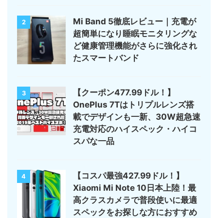
Mi Band 5徹底レビュー｜充電が
2
超簡単になり睡眠モニタリングな
ど健康管理機能がさらに強化され
たスマートバンド
【クーポン477.99ドル！】
3
OnePlus 7Tはトリプルレンズ搭
載でデザインも一新、30W超急速
充電対応のハイスペック・ハイコ
スパな一品
【コスパ最強427.99ドル！】
4
Xiaomi Mi Note 10日本上陸！最
高クラスカメラで普段使いに最適
スペックをお探しな方におすすめ