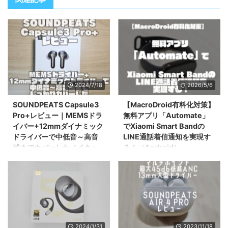
2024/7/18
2026/5/6
SOUNDPEATS Capsule3
【MacroDroid有料化対策】
Pro+レビュー｜MEMSドラ
無料アプリ「Automate」
イバー+12mmダイナミック
でXiaomi Smart Bandの
ドライバーで中低音～高音
LINE通話着信通知を実現す
域までカバーしたノイキャ
る！（Android）
ンワイヤレスイヤホン！
無料でXiaomi Smart BandのLINE
通話着信通知を実現することが可
こんにちは。ワイヤレスイヤホン
能な最強アプリ「Automate」を
大好き、しすにし(@sysnishi)で
設定方法も含めてご紹介・ご説明
す。 普段は通勤時や家の中でノ
します！
イキャンイヤホンをつけながら
MacroDroidが実質有料化しまし
日々を過ごしています。 今メイ
たがこのアプリなら無料の範囲で
ンで使用しているのは
2024/1/31
2023/11/18