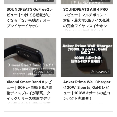
使えるので余計な費用がかかりま
SOUNDPEATSの
せん。
「SOUNDPEATS AIR 4 PRO」で
SOUNDPEATS GoFree2レ
SOUNDPEATS AIR 4 PRO
す。 以前レビュー記事を書いて
ビュー｜つけてる感覚がな
レビュー｜マルチポイント
おりますので気になる方はこちら
くなる『ながら聴き』オー
対応・最大45dbノイズ低減
もどうぞ。
プンイヤーイヤホン
の完全ワイヤレスイヤホン
https://www.sysnishi.net/sound
【LE Audio対応予定！】
いろいろなイヤホンを試している
peats-air-4-pro-review これま
中、先日はSOUNDPEATSから発
つい先日、SOUNDPEATSから新
でご縁がありSOUNDPEATSの
売されたSOUNDPEATS Air 4 Pro
たな完全ワイヤレスイヤホン
色々なイヤホンを紹介したボクで
についてご紹介しました。
『SOUNDPEATS AIR4 PRO』が
すが、今回また新 ...
SOUNDPEATSのイヤホンはこれ
発売されました。 これまで同社
までにコスパの観点で非常に注目
のCapsule3 Proを使っていまし
していて、当時早いうちから
たが先行予約クーポンで結構お求
QualcommのQCC3040というチ
めやすい値段になっていたのと新
2023/10/2
2023/8/27
ップを搭載した機種
製品のほうが自分にとってこの
「SOUNDPEATS Sonic」の時か
AIR4 PROのほうが使い勝手がよ
Xiaomi Smart Band 8レビ
Anker Prime Wall Charger
らお世話になっています。 そん
さそうだなと思い購入してみまし
ュー｜60Hz+自動明るさ調
(100W, 3 ports, GaN)レビ
なSOUNDPEATSさんから今回は
た。 というわけで今回は
整ディスプレイが最高。ク
ュー｜100W 3ポートの超コ
商品サンプルをいただきましたの
SOUNDPEATSから新たに発売さ
イックリリース構造でデザ
ンパクト充電器！
でレビューしていきたいと思いま
れた『SOUNDPEATS AIR4
イン性も向上し機能も充実
こんにちは。常に最高の環境で毎
す！ コスパがいい商品は状況に
PRO』をレビューしていきたいと
したコスパ最強スマートバ
日のPC・スマホライフを過ごし
応じて別のイヤホンを使 ...
思います！ SOUNDPEATS AIR4
ンド！
たい@sysnishi(しすにし)です。
PRO ...