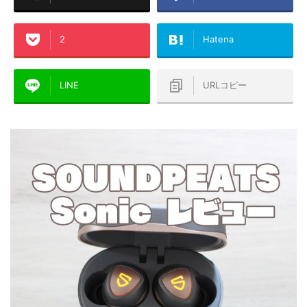
2
Hatena
LINE
URLコピー