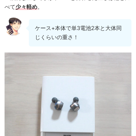
べて
少々軽め
。
ケース+本体で単3電池2本と大体同
じくらいの重さ！