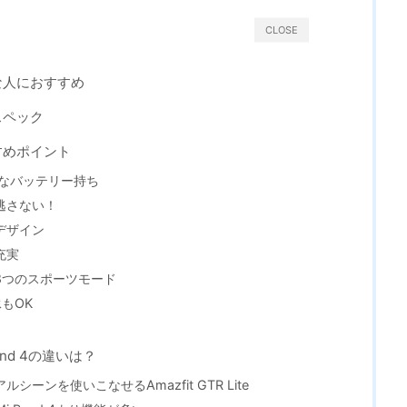
CLOSE
こんな人におすすめ
本スペック
おすすめポイント
ーなバッテリー持ち
逃さない！
デザイン
充実
8つのスポーツモード
もOK
 Band 4の違いは？
ーンを使いこなせるAmazfit GTR Lite