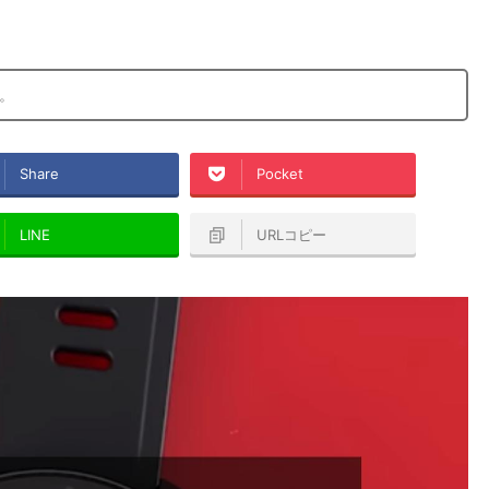
。
Share
Pocket
LINE
URLコピー