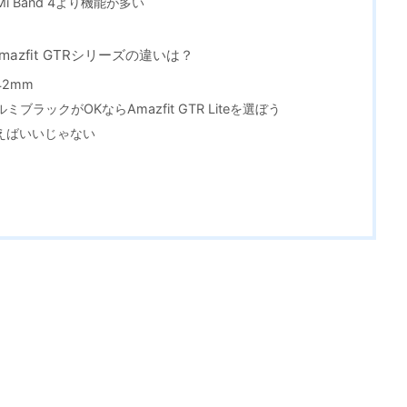
方がMi Band 4より機能が多い
他のAmazfit GTRシリーズの違いは？
2mm
ブラックがOKならAmazfit GTR Liteを選ぼう
えばいいじゃない