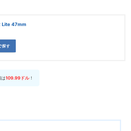
R Lite 47mm
tで探す
個は
109.99ドル
！